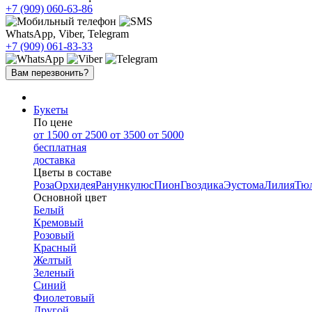
+7 (909)
060-63-86
WhatsApp, Viber, Telegram
+7 (909)
061-83-33
Вам перезвонить?
Букеты
По цене
от 1500
от 2500
от 3500
от 5000
бесплатная
доставка
Цветы в составе
Роза
Орхидея
Ранункулюс
Пион
Гвоздика
Эустома
Лилия
Тю
Основной цвет
Белый
Кремовый
Розовый
Красный
Желтый
Зеленый
Синий
Фиолетовый
Другой