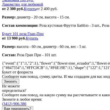
Лакомство для любимой
от 2 300 руб.
Купить
от 2 400 руб.
Размер:
диаметр - 20 см, высота - 15 см.
Состав композиции:
Роза кустовая Фрутти Бабблз - 3 шт., Роз
Букет 101 роза Гран-При
от 13 900 руб.
Купить
Размер:
высота - 60 см, диаметр - 60 см, вес - 5 кг.
Состав:
Роза Гран При - 101 шт.
{"event":{"1":1,"2":1},"flower":{"flower-rose_ecuador":1,"flower-
{"#847554":1,"#FFC0CB":1,"#F6E19E":1},"shape":{"122":1,"121":
Букет от флориста
Сообщите нам повод, сумму, цветы. И мы создадим для вас и
Заказать
Не можете
определиться?
Сообщите нам повод, на какую сумму вы рассчитываете и каки
Звоните в любое время:
(3412)
906-386
Вам перезвонить?