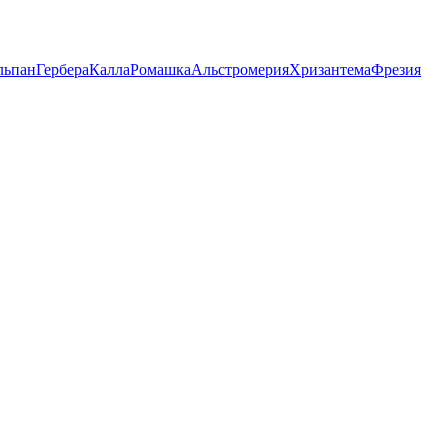
льпан
Гербера
Калла
Ромашка
Альстромерия
Хризантема
Фрезия