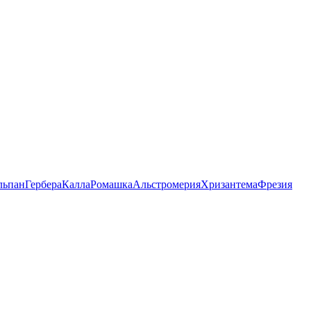
льпан
Гербера
Калла
Ромашка
Альстромерия
Хризантема
Фрезия