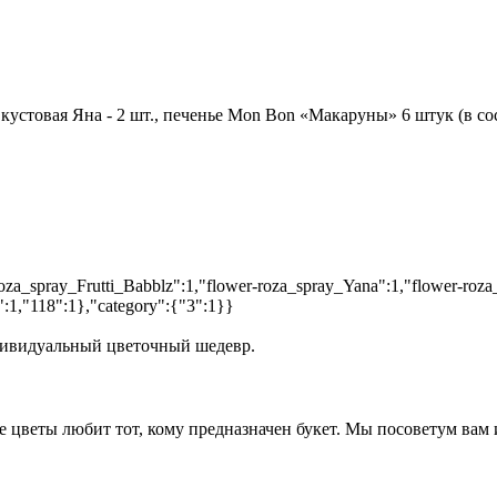
а кустовая Яна - 2 шт., печенье Mon Bon «Макаруны» 6 штук (в с
roza_spray_Frutti_Babblz":1,"flower-roza_spray_Yana":1,"flower-roza_
1,"118":1},"category":{"3":1}}
ндивидуальный цветочный шедевр.
е цветы любит тот, кому предназначен букет. Мы посоветум вам 