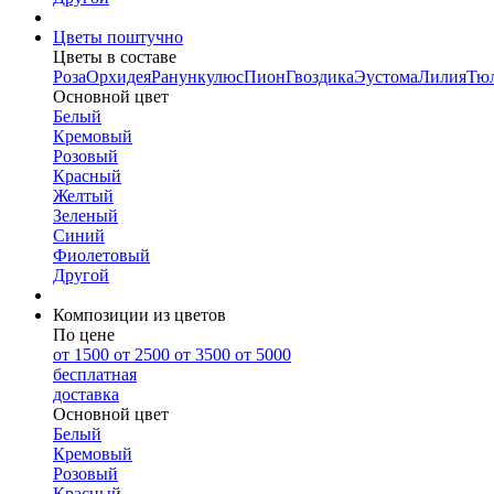
Цветы поштучно
Цветы в составе
Роза
Орхидея
Ранункулюс
Пион
Гвоздика
Эустома
Лилия
Тю
Основной цвет
Белый
Кремовый
Розовый
Красный
Желтый
Зеленый
Синий
Фиолетовый
Другой
Композиции из цветов
По цене
от 1500
от 2500
от 3500
от 5000
бесплатная
доставка
Основной цвет
Белый
Кремовый
Розовый
Красный