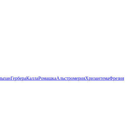
льпан
Гербера
Калла
Ромашка
Альстромерия
Хризантема
Фрезия