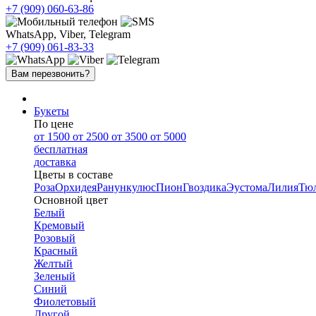
+7 (909)
060-63-86
WhatsApp, Viber, Telegram
+7 (909)
061-83-33
Вам перезвонить?
Букеты
По цене
от 1500
от 2500
от 3500
от 5000
бесплатная
доставка
Цветы в составе
Роза
Орхидея
Ранункулюс
Пион
Гвоздика
Эустома
Лилия
Тю
Основной цвет
Белый
Кремовый
Розовый
Красный
Желтый
Зеленый
Синий
Фиолетовый
Другой