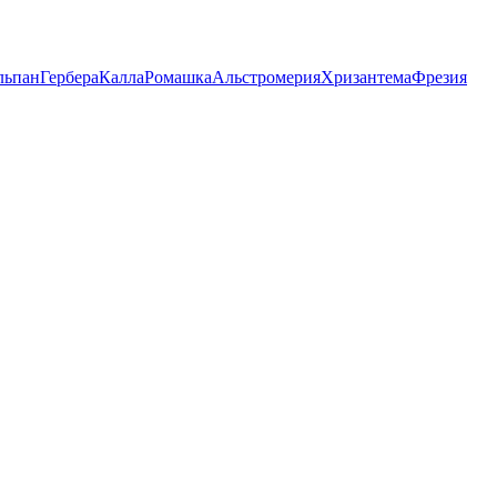
льпан
Гербера
Калла
Ромашка
Альстромерия
Хризантема
Фрезия