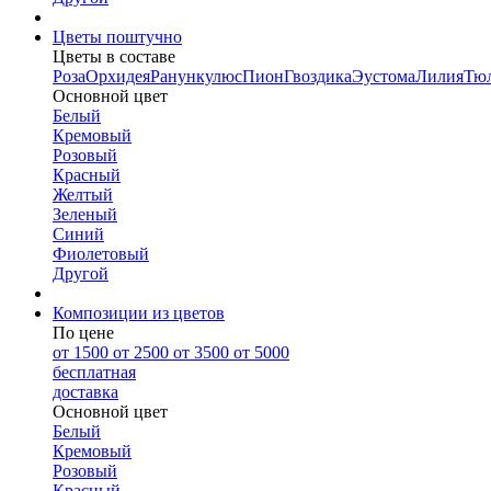
Цветы поштучно
Цветы в составе
Роза
Орхидея
Ранункулюс
Пион
Гвоздика
Эустома
Лилия
Тю
Основной цвет
Белый
Кремовый
Розовый
Красный
Желтый
Зеленый
Синий
Фиолетовый
Другой
Композиции из цветов
По цене
от 1500
от 2500
от 3500
от 5000
бесплатная
доставка
Основной цвет
Белый
Кремовый
Розовый
Красный