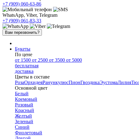
+7 (909)
060-63-86
WhatsApp, Viber, Telegram
+7 (909)
061-83-33
Вам перезвонить?
Букеты
По цене
от 1500
от 2500
от 3500
от 5000
бесплатная
доставка
Цветы в составе
Роза
Орхидея
Ранункулюс
Пион
Гвоздика
Эустома
Лилия
Тю
Основной цвет
Белый
Кремовый
Розовый
Красный
Желтый
Зеленый
Синий
Фиолетовый
Другой